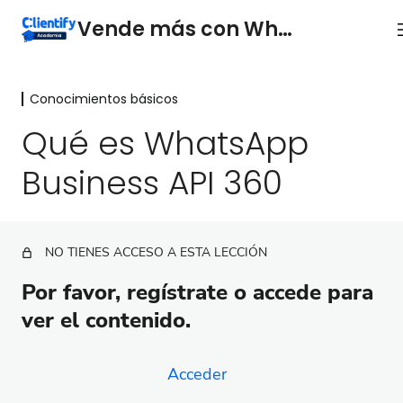
Vende más con WhatsApp
Conocimientos básicos
Conocimientos básicos
Qué es WhatsApp
Introducción
Business API 360
Qué es el inbox
Qué es WhatsApp Business API 360
NO TIENES ACCESO A ESTA LECCIÓN
Funciones básicas de WhatsApp Inbox
Por favor, regístrate o accede para
Diferencias entre WhatsApp Web y WhatsApp
Business API 360
ver el contenido.
Solicita tu WhatsApp Business API 360
Acceder
Agrega saldo a tu cuenta de WhatsApp Business API
360