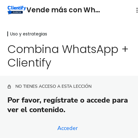
Vende más con WhatsApp
Uso y estrategias
Conocimientos básicos
8 lecciones
Combina WhatsApp +
Plantillas
Clientify
5 lecciones
Uso y estrategias
Cómo comenzar una conversación
NO TIENES ACCESO A ESTA LECCIÓN
Concede acceso al Inbox para tu equipo
Por favor, regístrate o accede para
Asigna contactos de WhatsApp a tus comerciales
ver el contenido.
Integra WhatsApp en tus Automatizaciones
Acceder
Automatiza con WhatsApp y cierra más ventas