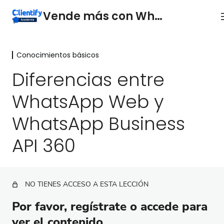
Vende más con WhatsApp
Conocimientos básicos
Conocimientos básicos
Diferencias entre
Introducción
WhatsApp Web y
Qué es el inbox
WhatsApp Business
Qué es WhatsApp Business API 360
API 360
Funciones básicas de WhatsApp Inbox
Diferencias entre WhatsApp Web y WhatsApp
Business API 360
NO TIENES ACCESO A ESTA LECCIÓN
Solicita tu WhatsApp Business API 360
Por favor, regístrate o accede para
Agrega saldo a tu cuenta de WhatsApp Business API
ver el contenido.
360