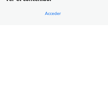
Extensión gratuita de Chrome para Clientify
Acceder
Plantillas
5 lecciones
Uso y estrategias
9 lecciones
APP Móvil
Anterior
Siguiente
2 lecciones
360 Dialog
1 lección
Chatbots WhatsApp
1 lección