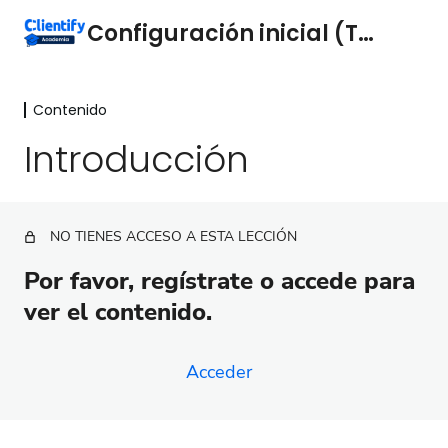
Configuración inicial (Técnica)
Contenido
Contenido
Introducción
Introducción
¿Qué necesito para configurar Clientify?
NO TIENES ACCESO A ESTA LECCIÓN
Configuración regional de tu perfil
Por favor, regístrate o accede para
Añade usuarios
ver el contenido.
Conecta tu correo electrónico
Conecta tu dominio
Acceder
Instala el tracking code