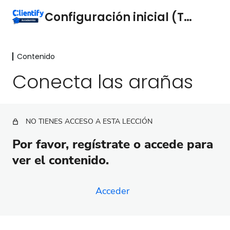
Configuración inicial (Técnica)
Contenido
Contenido
Conecta las arañas
Introducción
¿Qué necesito para configurar Clientify?
NO TIENES ACCESO A ESTA LECCIÓN
Configuración regional de tu perfil
Por favor, regístrate o accede para
Añade usuarios
ver el contenido.
Conecta tu correo electrónico
Conecta tu dominio
Acceder
Instala el tracking code