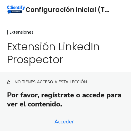
Configuración inicial (Técnica)
Extensiones
Contenido
16 lecciones
Extensión LinkedIn
Extensiones
Prospector
Extensión WhatsApp Web
Extensión para Gmail
NO TIENES ACCESO A ESTA LECCIÓN
Extensión LinkedIn Prospector
Por favor, regístrate o accede para
¿Necesitas ayuda?
ver el contenido.
Acceder