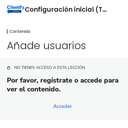
Configuración inicial (Técnica)
Contenido
Contenido
Añade usuarios
Introducción
¿Qué necesito para configurar Clientify?
NO TIENES ACCESO A ESTA LECCIÓN
Configuración regional de tu perfil
Por favor, regístrate o accede para
Añade usuarios
ver el contenido.
Conecta tu correo electrónico
Conecta tu dominio
Acceder
Instala el tracking code