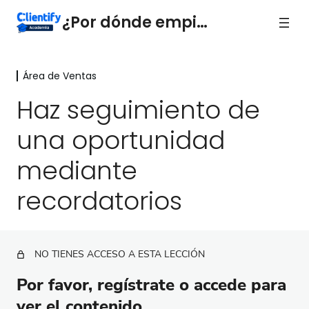
¿Por dónde empiezo?
Área de Ventas
Introducción
1 lección
Haz seguimiento de
Área de Ventas
una oportunidad
Crea un grupo de trabajo y haz seguimiento a tu
equipo de ventas en Clientify
mediante
Todo sobre la Ficha de tu Contacto
recordatorios
Segmenta a tus contactos
Cómo interpretar tu Dashboard de Ventas
NO TIENES ACCESO A ESTA LECCIÓN
Aprende sobre la vista de Empresas
Por favor, regístrate o accede para
Aprende sobre las Oportunidades
ver el contenido.