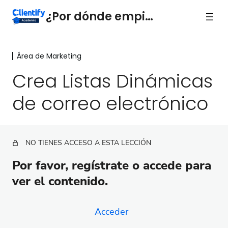
¿Por dónde empiezo?
Área de Marketing
Introducción
1 lección
Crea Listas Dinámicas
Área de Ventas
de correo electrónico
14 lecciones, 1 cuestionario
Área de Marketing
Usa etiquetas para Organizar y Automatizar
NO TIENES ACCESO A ESTA LECCIÓN
Crea Listas Dinámicas de correo electrónico
Por favor, regístrate o accede para
Crea tu primera campaña de email paso a paso
ver el contenido.
Crea una plantilla de Email Marketing
Acceder
Aprende a leer tu dashboard de Marketing