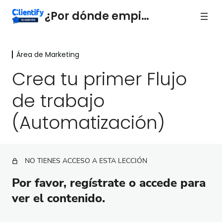
¿Por dónde empiezo?
Área de Marketing
Introducción
1 lección
Crea tu primer Flujo
Área de Ventas
de trabajo
14 lecciones, 1 cuestionario
Área de Marketing
(Automatización)
Usa etiquetas para Organizar y Automatizar
Crea Listas Dinámicas de correo electrónico
NO TIENES ACCESO A ESTA LECCIÓN
Crea tu primera campaña de email paso a paso
Por favor, regístrate o accede para
Crea una plantilla de Email Marketing
ver el contenido.
Aprende a leer tu dashboard de Marketing