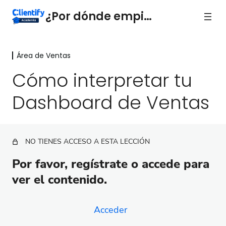
¿Por dónde empiezo?
Área de Ventas
Introducción
1 lección
Cómo interpretar tu
Área de Ventas
Dashboard de Ventas
Crea un grupo de trabajo y haz seguimiento a tu
equipo de ventas en Clientify
Todo sobre la Ficha de tu Contacto
NO TIENES ACCESO A ESTA LECCIÓN
Segmenta a tus contactos
Por favor, regístrate o accede para
ver el contenido.
Cómo interpretar tu Dashboard de Ventas
Aprende sobre la vista de Empresas
Acceder
Aprende sobre las Oportunidades