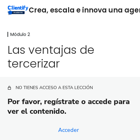
Módulo 2
Módulo 1
3 lecciones
Las ventajas de
Módulo 2
tercerizar
La Base de la Estructura Administrativa
Optimiza la Cobranza
NO TIENES ACCESO A ESTA LECCIÓN
Las ventajas de tercerizar
Por favor, regístrate o accede para
Mejores prácticas para tercerizar con éxito
ver el contenido.
Los números de tu agencia digital, monitoreo
financiero
Acceder
Mejores Prácticas para la Gestión Financiera