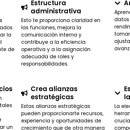
Estructura
A
administrativa
Apren
datos 
s
Esto te proporciona claridad en
rendi
zados
las funciones, mejora la
tomar
ar la
comunicación interna y
ajust
l
contribuye a la eficiencia
avanz
nte de
operativa y a la asignación
adecuada de roles y
responsabilidades.
cios
Crea alianzas
E
estratégicas
l
n
tales
Estas alianzas estratégicas
La el
pueden proporcionarte recursos,
herra
r
experiencia y oportunidades de
crucia
ar un
crecimiento que de otra manera
compet