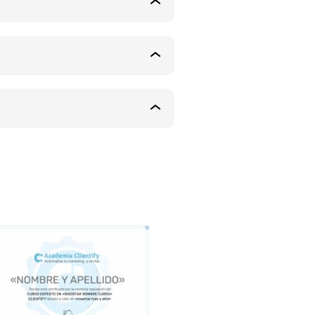
Módulo
4
Módulo
5
Certificación