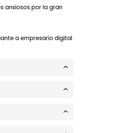
es ansiosos por la gran
iante a empresario digital
Módulo
1
Módulo
2
Módulo
3