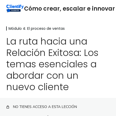
Módulo 4: El proceso de ventas
Módulo 1: Descubriendo el Potencial
de las Agencias de Marketing
La ruta hacia una
Digital
Relación Exitosa: Los
4 lecciones
Módulo 2: Simplifica y Enfoca tu
temas esenciales a
Estrategia Empresarial.
1 lección
abordar con un
Módulo 3
nuevo cliente
10 lecciones
Módulo 4: El proceso de ventas
Cómo Optimizar tu Proceso de Ventas
NO TIENES ACCESO A ESTA LECCIÓN
La ruta hacia una Relación Exitosa: Los temas