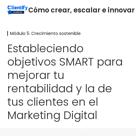
Módulo 5: Crecimiento sostenible
Módulo 1: Descubriendo el Potencial
de las Agencias de Marketing
Estableciendo
Digital
objetivos SMART para
4 lecciones
Módulo 2: Simplifica y Enfoca tu
mejorar tu
Estrategia Empresarial.
1 lección
rentabilidad y la de
Módulo 3
tus clientes en el
10 lecciones
Módulo 4: El proceso de ventas
Marketing Digital
5 lecciones
Módulo 5: Crecimiento sostenible
Ingresos recurrentes y lealtad de clientes