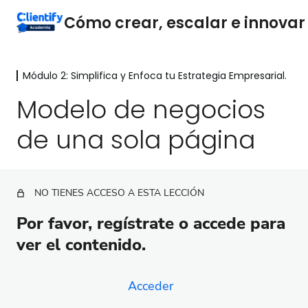
Módulo 2: Simplifica y Enfoca tu Estrategia Empresarial.
Módulo 1: Descubriendo el Potencial
de las Agencias de Marketing
Modelo de negocios
Digital
de una sola página
4 lecciones
Módulo 2: Simplifica y Enfoca tu
Estrategia Empresarial.
NO TIENES ACCESO A ESTA LECCIÓN
Modelo de negocios de una sola página
Módulo 3
Por favor, regístrate o accede para
ver el contenido.
10 lecciones
Módulo 4: El proceso de ventas
5 lecciones
Acceder
Módulo 5: Crecimiento sostenible