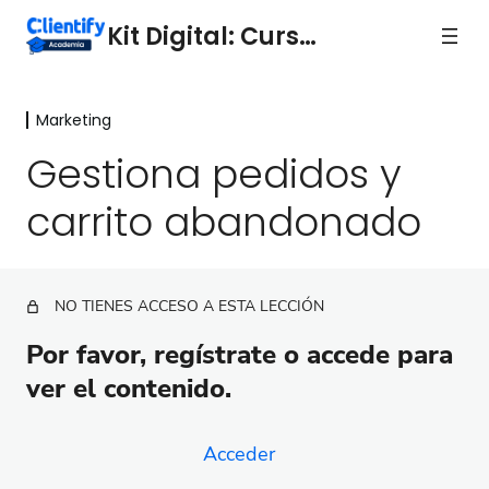
Kit Digital: Curso 7
Marketing
Marketing
Gestiona pedidos y
Marketing
carrito abandonado
Landing pages
Tipos de automatizaciones
NO TIENES ACCESO A ESTA LECCIÓN
Automatiza flujos de trabajo
Por favor, regístrate o accede para
Automatiza secuencias
ver el contenido.
Proyectos
Diseña tu chatbot para insertar en tu web
Acceder