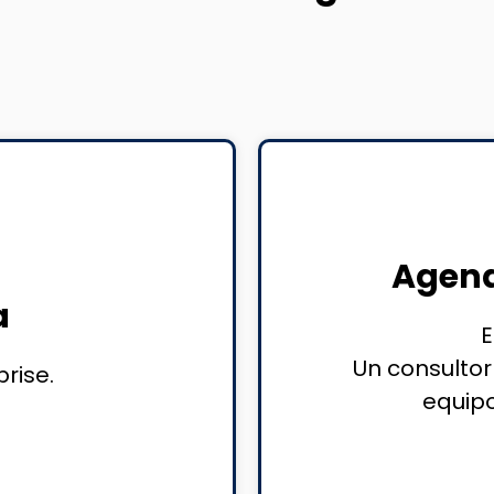
Agend
a
E
Un consultor
prise.
equipo