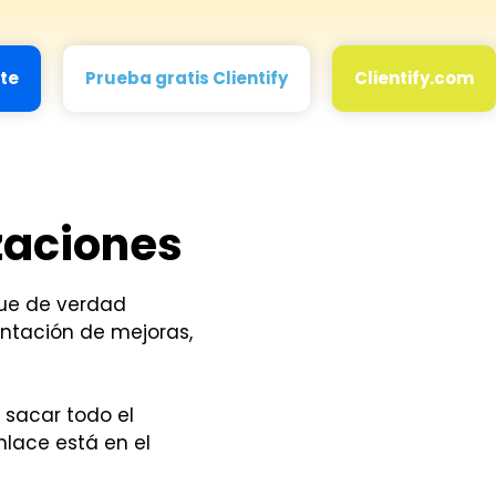
ate
Prueba gratis Clientify
Clientify.com
zaciones
que de verdad
entación de mejoras,
 sacar todo el
nlace está en el