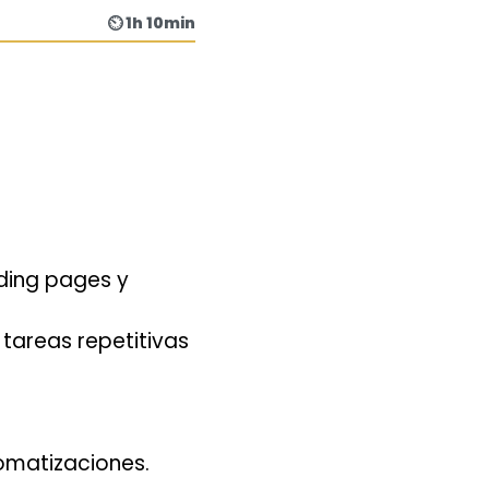
⏲ 1h 10min
ding pages y
 tareas repetitivas
omatizaciones.