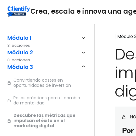
Crea, escala e innova una agen
Módulo 
Módulo 1
3 lecciones
De
Módulo 2
8 lecciones
im
Módulo 3
Convirtiendo costes en
dig
oportunidades de inversión
Pasos prácticos para el cambio
de mentalidad
Descubre las métricas que
NO
impulsan el éxito en el
marketing digital
Por 