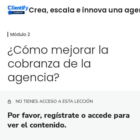
Módulo 2
Módulo 1
3 lecciones
¿Cómo mejorar la
Módulo 2
cobranza de la
¿Por qué deberías especializarte?
agencia?
¿Cómo puedes especializarte?
¿Cómo elegir la especialización ideal para tu
agencia?
NO TIENES ACCESO A ESTA LECCIÓN
Maximiza la sostenibilidad con ingresos recurrentes
Por favor, regístrate o accede para
¿Cómo aumentar los ingresos recurrentes?
ver el contenido.
¿Cómo mejorar la cobranza de la agencia?