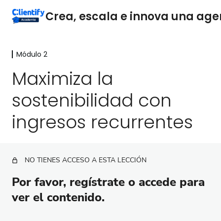
Módulo 2
Módulo 1
2 lecciones
Maximiza la
Módulo 2
sostenibilidad con
¿Por qué deberías especializarte?
ingresos recurrentes
¿Cómo puedes especializarte?
¿Cómo elegir la especialización ideal para tu
agencia?
NO TIENES ACCESO A ESTA LECCIÓN
Maximiza la sostenibilidad con ingresos
Por favor, regístrate o accede para
recurrentes
ver el contenido.
¿Cómo aumentar los ingresos recurrentes?