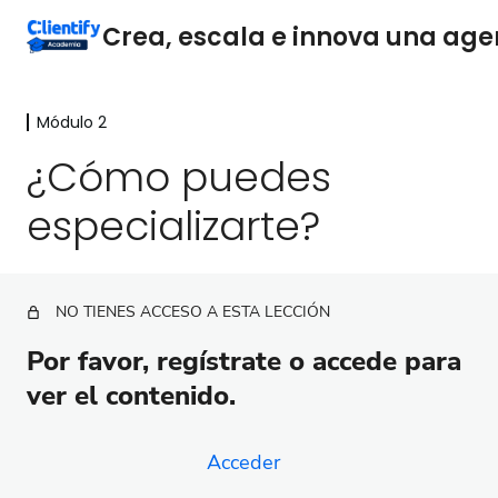
Módulo 2
Módulo 1
2 lecciones
¿Cómo puedes
Módulo 2
especializarte?
¿Por qué deberías especializarte?
¿Cómo puedes especializarte?
NO TIENES ACCESO A ESTA LECCIÓN
¿Cómo elegir la especialización ideal para tu
agencia?
Por favor, regístrate o accede para
ver el contenido.
Maximiza la sostenibilidad con ingresos recurrentes
¿Cómo aumentar los ingresos recurrentes?
Acceder
¿Cómo mejorar la cobranza de la agencia?