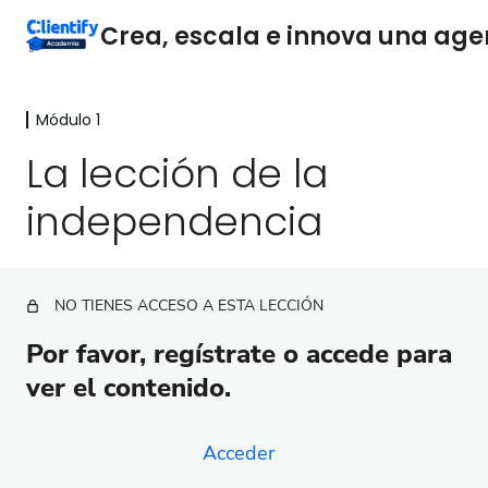
Módulo 1
Módulo 1
La lección de la
La lección de la independencia
independencia
Recursos módulo 1
Módulo 2
8 lecciones
Módulo 3
NO TIENES ACCESO A ESTA LECCIÓN
6 lecciones
Por favor, regístrate o accede para
Certificado
ver el contenido.
1 lección, 1 cuestionario
Acceder