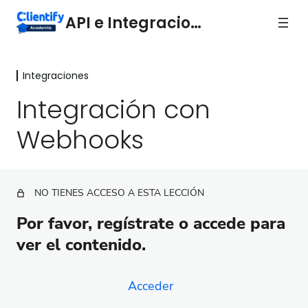
API e Integraciones
Integraciones
Integraciones
Integración con
Integración con Holded
Webhooks
Integración con Inmovilla
Integración con Gesintur (Giav)
NO TIENES ACCESO A ESTA LECCIÓN
Integración con Hotmart
Por favor, regístrate o accede para
Integración con Channels
ver el contenido.
Integración con Zapier
Integración con Integrately
Acceder