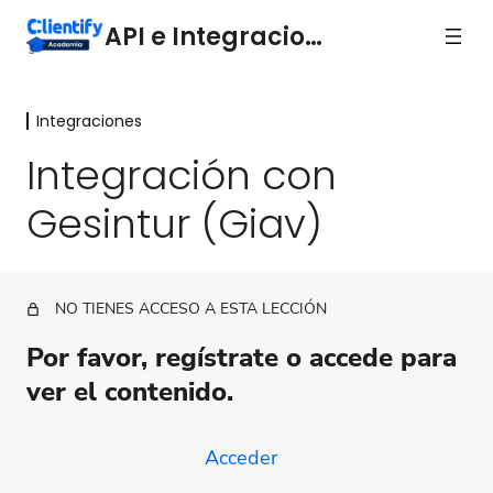
API e Integraciones
Integraciones
Integraciones
Integración con
Integración con Holded
Gesintur (Giav)
Integración con Inmovilla
Integración con Gesintur (Giav)
NO TIENES ACCESO A ESTA LECCIÓN
Integración con Hotmart
Por favor, regístrate o accede para
Integración con Channels
ver el contenido.
Integración con Zapier
Integración con Integrately
Acceder