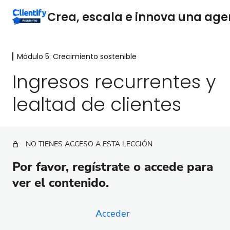
Módulo 5: Crecimiento sostenible
Módulo 1: Descubriendo el Potencial
de las Agencias de Marketing
Ingresos recurrentes y
Digital
lealtad de clientes
4 lecciones
Módulo 2: Simplifica y Enfoca tu
Estrategia Empresarial.
1 lección
NO TIENES ACCESO A ESTA LECCIÓN
Módulo 3: Crea tu oferta y
Por favor, regístrate o accede para
encuentra tu mercado
ver el contenido.
10 lecciones
Módulo 4: El proceso de ventas
5 lecciones
Acceder
Módulo 5: Crecimiento sostenible