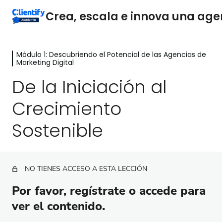
Módulo 1: Descubriendo el Potencial de las Agencias de
Módulo 1: Descubriendo el Potencial
Marketing Digital
de las Agencias de Marketing
De la Iniciación al
Digital
Crecimiento
Definición y Funciones
Sostenible
El Dilema del Emprendimiento: ¿Ser Autónomo o
dueño de una agencia?
De la Iniciación al Crecimiento Sostenible
NO TIENES ACCESO A ESTA LECCIÓN
Áreas de la agencia digital
Por favor, regístrate o accede para
Módulo 2: Simplifica y Enfoca tu
Estrategia Empresarial.
ver el contenido.
1 lección