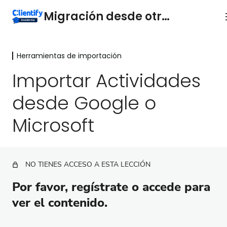
Migración desde otros CRM
Herramientas de importación
Migración de Contactos de otras
plataformas
Importar Actividades
9 lecciones
desde Google o
Herramientas de importación
Microsoft
Campos personalizados
Importar Contactos
Importar Empresas
NO TIENES ACCESO A ESTA LECCIÓN
Importar Oportunidades
Por favor, regístrate o accede para
ver el contenido.
Importar Productos
Agregar varias etiquetas por contacto