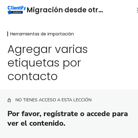
Migración desde otros CRM
Herramientas de importación
Migración de Contactos de otras
plataformas
Agregar varias
9 lecciones
etiquetas por
Herramientas de importación
contacto
Campos personalizados
Importar Contactos
Importar Empresas
NO TIENES ACCESO A ESTA LECCIÓN
Importar Oportunidades
Por favor, regístrate o accede para
ver el contenido.
Importar Productos
Agregar varias etiquetas por contacto