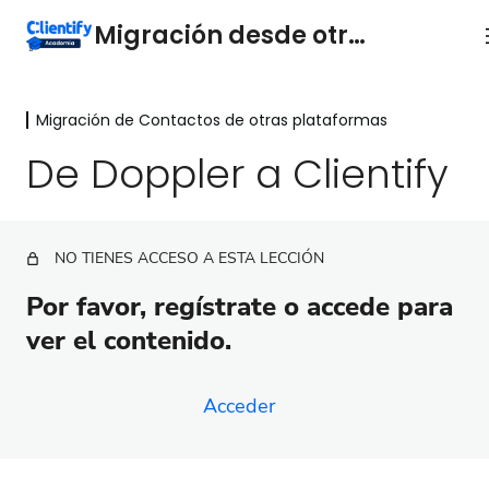
Migración desde otros CRM
Migración de Contactos de otras plataformas
Migración de Contactos de otras
plataformas
De Doppler a Clientify
De Hubspot a Clientify
De Active Campaign a Clientify
NO TIENES ACCESO A ESTA LECCIÓN
De Doppler a Clientify
Por favor, regístrate o accede para
ver el contenido.
De Sendinblue a Clientify
De RDStation a Clientify
Acceder
De Zoho a Clientify
De Mailchimp a Clientify