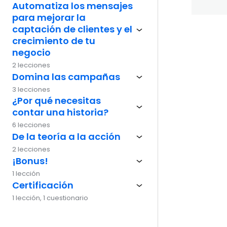
Automatiza los mensajes
para mejorar la
captación de clientes y el
crecimiento de tu
Ante
negocio
2 lecciones
Domina las campañas
3 lecciones
¿Por qué necesitas
contar una historia?
6 lecciones
De la teoría a la acción
2 lecciones
¡Bonus!
1 lección
Certificación
1 lección, 1 cuestionario