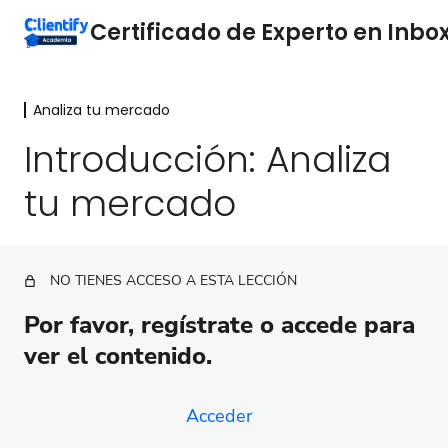
Analiza tu mercado
Por qué es importante el Inbox
Clientify
Introducción: Analiza
2 lecciones
tu mercado
Entiende el camino del comprador
2 lecciones
Analiza tu mercado
NO TIENES ACCESO A ESTA LECCIÓN
Introducción: Analiza tu mercado
Por favor, regístrate o accede para
Tipos de estudios de mercado
ver el contenido.
¿Qué es la segmentación de mercado?
¿Cuál es la importancia de las estrategias de
Acceder
segmentación de mercado?