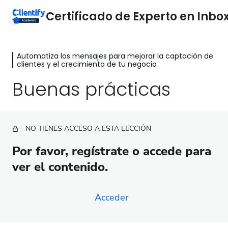
Automatiza los mensajes para mejorar la captación de
Por qué es importante el Inbox
clientes y el crecimiento de tu negocio
Clientify
Buenas prácticas
2 lecciones
Entiende el camino del comprador
2 lecciones
Analiza tu mercado
NO TIENES ACCESO A ESTA LECCIÓN
5 lecciones
Servicio al cliente
Por favor, regístrate o accede para
ver el contenido.
3 lecciones
Automatiza los mensajes para
mejorar la captación de clientes y
Acceder
el crecimiento de tu negocio
Automatiza mensajes y haz crecer tu negocio