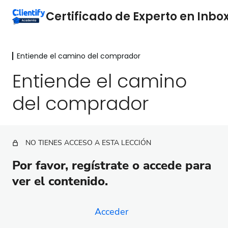
Entiende el camino del comprador
Por qué es importante el Inbox
Clientify
Entiende el camino
2 lecciones
del comprador
Entiende el camino del comprador
Entiende el camino del comprador
Cómo crear el camino del comprador ideal para tu
NO TIENES ACCESO A ESTA LECCIÓN
empresa
Por favor, regístrate o accede para
Analiza tu mercado
ver el contenido.
5 lecciones
Servicio al cliente
3 lecciones
Acceder
Automatiza los mensajes para