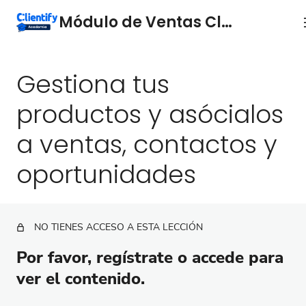
Módulo de Ventas Clientify.
Gestiona tus
Dashboard de Ventas
La ficha de contacto: qué es y por qué es
productos y asócialos
importante.
a ventas, contactos y
Asocia tus contactos a empresas por su mail
oportunidades
Oportunidades
Crea tus presupuestos personalizados
Añade términos de compra a tus presupuestos
NO TIENES ACCESO A ESTA LECCIÓN
Por favor, regístrate o accede para
Gestiona tus productos y asócialos a ventas,
contactos y oportunidades
ver el contenido.
Gestión de las ventas en Clientify: