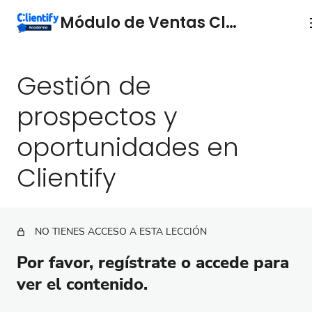
Módulo de Ventas Clientify.
Gestión de
Dashboard de Ventas
La ficha de contacto: qué es y por qué es
prospectos y
importante.
oportunidades en
Asocia tus contactos a empresas por su mail
Clientify
Oportunidades
Crea tus presupuestos personalizados
Añade términos de compra a tus presupuestos
NO TIENES ACCESO A ESTA LECCIÓN
Por favor, regístrate o accede para
Gestiona tus productos y asócialos a ventas,
contactos y oportunidades
ver el contenido.
Gestión de las ventas en Clientify: