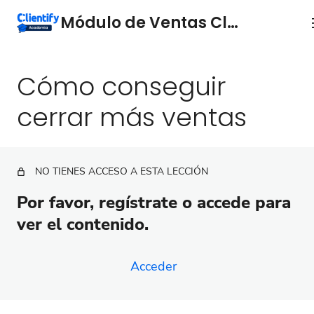
Módulo de Ventas Clientify.
Cómo conseguir
Dashboard de Ventas
La ficha de contacto: qué es y por qué es
cerrar más ventas
importante.
Asocia tus contactos a empresas por su mail
NO TIENES ACCESO A ESTA LECCIÓN
Oportunidades
Por favor, regístrate o accede para
Crea tus presupuestos personalizados
ver el contenido.
Añade términos de compra a tus presupuestos
Gestiona tus productos y asócialos a ventas,
Acceder
contactos y oportunidades
Gestión de las ventas en Clientify: