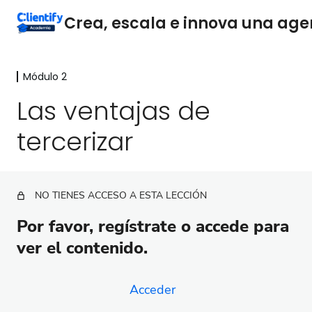
Módulo 2
Módulo 1
3 lecciones
Las ventajas de
Módulo 2
tercerizar
La Base de la Estructura Administrativa
Optimiza la Cobranza
NO TIENES ACCESO A ESTA LECCIÓN
Las ventajas de tercerizar
Por favor, regístrate o accede para
Mejores prácticas para tercerizar con éxito
ver el contenido.
Los números de tu agencia digital, monitoreo
financiero
Acceder
Mejores Prácticas para la Gestión Financiera