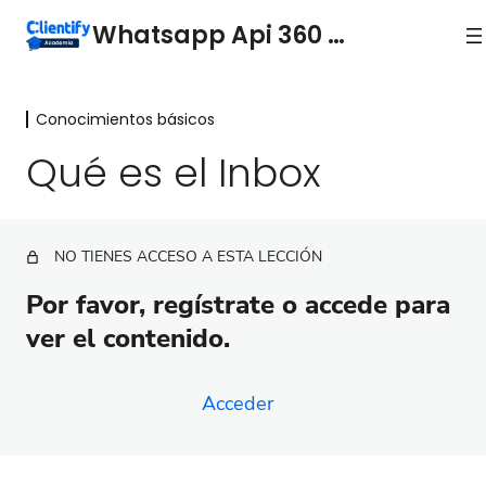
Whatsapp Api 360 + Inbox
Conocimientos básicos
Conocimientos básicos
Qué es el Inbox
Qué es WhatsApp API 360
Qué es el Inbox
NO TIENES ACCESO A ESTA LECCIÓN
Agregar saldo a mi cuenta de WhatsApp API 360
Por favor, regístrate o accede para
Funciones básicas de WhatsApp Inbox
ver el contenido.
Extensión gratuita de Chrome para Clientify
Solicitar WhatsApp API 360
Acceder
Plantillas
5 lecciones
Uso y estrategias