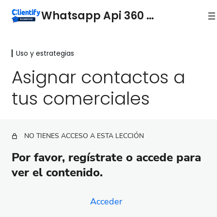
Whatsapp Api 360 + Inbox
Uso y estrategias
Conocimientos básicos
6 lecciones
Asignar contactos a
Plantillas
tus comerciales
5 lecciones
Uso y estrategias
Conceder acceso al Inbox para tu equipo
NO TIENES ACCESO A ESTA LECCIÓN
Comenzar una Conversación
Por favor, regístrate o accede para
Asignar contactos a tus comerciales
ver el contenido.
Integrar WhatsApp en tus Automatizaciones
APP Móvil
Acceder
2 lecciones