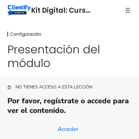
Kit Digital: Curso 1
Configuración
Introducción
2 lecciones
Presentación del
Configuración
módulo
Presentación del módulo
Configuración inicial y avanzada
NO TIENES ACCESO A ESTA LECCIÓN
Importaciones
Por favor, regístrate o accede para
Personalización
ver el contenido.
Conexiones, Integraciones, API
Acceder