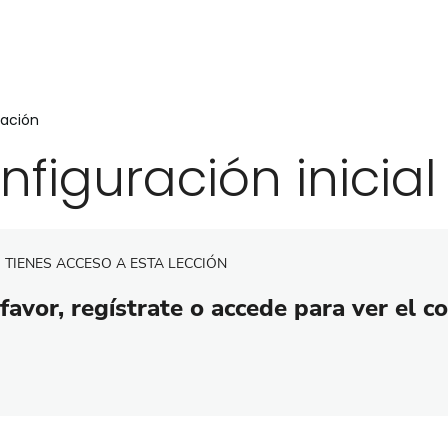
ración
nfiguración inicia
 TIENES ACCESO A ESTA LECCIÓN
favor, regístrate o accede para ver el c