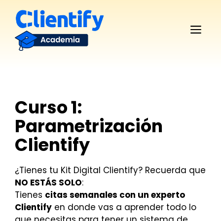
Saltar
al
Me
contenido
Curso 1:
Parametrización
Clientify
¿Tienes tu Kit Digital Clientify? Recuerda que
NO ESTÁS SOLO
:
Tienes
citas semanales con un experto
Clientify
en donde vas a aprender todo lo
que necesitas para tener un sistema de