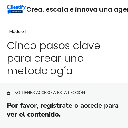
Módulo 1
Módulo 1
Cinco pasos clave
Del autoempleo a una empresa escalable
para crear una
Cinco pasos clave para crear una metodología
metodología
Consejos para implementar una metodología en
crecimiento
Módulo 2
6 lecciones
NO TIENES ACCESO A ESTA LECCIÓN
Módulo 3
Por favor, regístrate o accede para
1 lección
Certificación
ver el contenido.
1 lección, 1 cuestionario