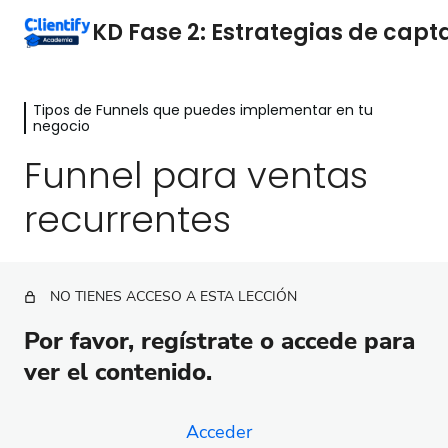
Tipos de Funnels que puedes implementar en tu
Identifica mejoras en tu proceso de
negocio
Marketing y Ventas
Funnel para ventas
4 lecciones
Tipos de Funnels que puedes
recurrentes
implementar en tu negocio
Funnel para oferta de 24h (Flash Sale)
NO TIENES ACCESO A ESTA LECCIÓN
Funnel de recuperación de carrito
Por favor, regístrate o accede para
Funnel de newsletter a ventas
ver el contenido.
Funnel para ventas recurrentes
Acceder
Funnel para tu webinar evergreen