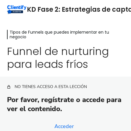
Tipos de Funnels que puedes implementar en tu
Identifica mejoras en tu proceso de
negocio
Marketing y Ventas
Funnel de nurturing
4 lecciones
Tipos de Funnels que puedes
para leads fríos
implementar en tu negocio
Funnel para oferta de 24h (Flash Sale)
NO TIENES ACCESO A ESTA LECCIÓN
Funnel de recuperación de carrito
Por favor, regístrate o accede para
Funnel de newsletter a ventas
ver el contenido.
Funnel para ventas recurrentes
Acceder
Funnel para tu webinar evergreen