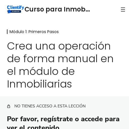
Curso para Inmobiliarias
Módulo 1: Primeros Pasos
Módulo 1: Primeros Pasos
Crea una operación
Crea tu inmueble en Clientify para Inmobiliarias
de forma manual en
Asigna contactos a tus inmuebles
el módulo de
Agrega información adicional a tus inmuebles
Inmobiliarias
Crea una operación de forma manual en el
módulo de Inmobiliarias
Crea un flujo de ventas personalizado para
inmobiliarias
NO TIENES ACCESO A ESTA LECCIÓN
Módulo 2: Capta leads y Vende más
Por favor, regístrate o accede para
2 lecciones
ver el contenido.