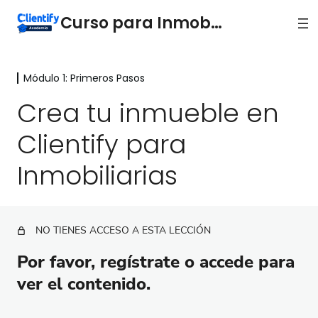
Curso para Inmobiliarias
Módulo 1: Primeros Pasos
Módulo 1: Primeros Pasos
Crea tu inmueble en
Crea tu inmueble en Clientify para Inmobiliarias
Clientify para
Asigna contactos a tus inmuebles
Inmobiliarias
Agrega información adicional a tus inmuebles
Crea una operación de forma manual en el módulo
de Inmobiliarias
NO TIENES ACCESO A ESTA LECCIÓN
Crea un flujo de ventas personalizado para
inmobiliarias
Por favor, regístrate o accede para
Módulo 2: Capta leads y Vende más
ver el contenido.
2 lecciones