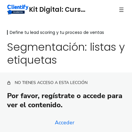
Kit Digital: Curso 4
Define tu lead scoring y tu proceso de ventas
Define tu lead scoring y tu proceso
de ventas
Segmentación: listas y
etiquetas
Configura tu lead scoring
Configura tus procesos de ventas en Clientify
Crea una oportunidad para un contacto
NO TIENES ACCESO A ESTA LECCIÓN
Segmentación: listas y etiquetas
Por favor, regístrate o accede para
ver el contenido.
Acceder