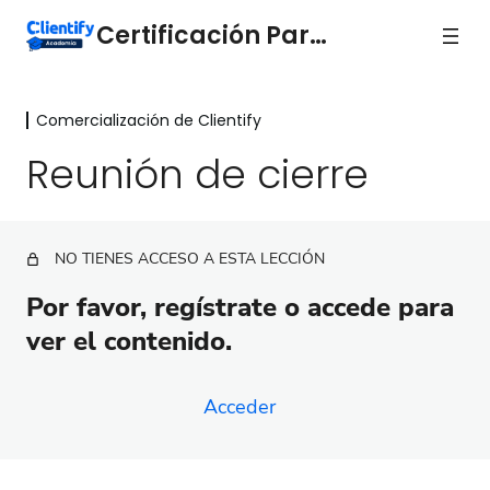
Certificación Partners
Comercialización de Clientify
Programa Partners
2 lecciones
Reunión de cierre
Comercialización de Clientify
Cómo cobrar más por tus servicios con Clientify
NO TIENES ACCESO A ESTA LECCIÓN
Oportunidades del mercado actual
Por favor, regístrate o accede para
Beneficios de trabajar con Clientify
ver el contenido.
Cómo incluir Clientify en tu oferta de servicios
Acceder
Proceso de ventas Clientify
Prospectar